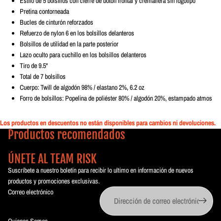
Estilo de 5 bolsillos con cierre de botón frontal y cremallera sin logotipo
Pretina contorneada
Bucles de cinturón reforzados
Refuerzo de nylon 6 en los bolsillos delanteros
Bolsillos de utilidad en la parte posterior
Lazo oculto para cuchillo en los bolsillos delanteros
Tiro de 9.5"
Total de 7 bolsillos
Cuerpo: Twill de algodón 98% / elastano 2%, 6.2 oz
Forro de bolsillos: Popelina de poliéster 80% / algodón 20%, estampado atmos
Los productos en descuentos no están disponibles para cambios ni devoluciones.
Productos recomendados
ÚNETE AL TEAM RISK
Suscríbete a nuestro boletín para recibir lo ultimo en información de nuevos
productos y promociones exclusivas.
Correo electrónico
Quienes Somos