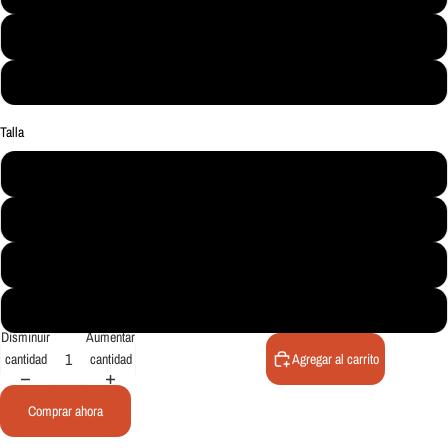
Mineral Blue Heather
Desert Brush Heather
Talla
Small
Medium
Large
X-Large
Disminuir
Aumentar
cantidad
cantidad
Agregar al carrito
Comprar ahora