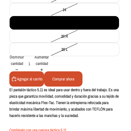
14
16
20 R
20 L
Disminuir
Aumentar
cantidad
cantidad
Agregar al carrito
Comprar ahora
El pantalón táctico 5.11 es ideal para usar dentro y fuera del trabajo. Es una
pieza que garantiza movilidad, comodidad y duración gracias a su tejido de
elasticidad mecánica Flex-Tac. Tienen la entrepierna reforzada para
brindar máxima libertad de movimiento, y acabados con TEFLÓN
para
hacerlo resistente a las manchas y la suciedad.
Combínalo con una camisa táctica 5.11