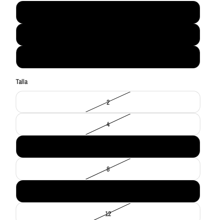
Storm
Black
Stone
Talla
2
4
6
8
10
12