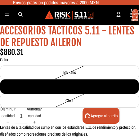
Envios gratis en pedidos mayores a 2000 MXN
Total d
artículo
en el
carrito
0
ACCESORIOS TACTICOS 5.11 - LENTES
Abrir
imagen
DE REPUESTO AILERON
a
pantalla
$880.31
completa
Color
Ballistic
Smoke
Clear
Disminuir
Aumentar
cantidad
cantidad
Agregar al carrito
Lentes de alta calidad que cumplen con los estándares 5.11 de rendimiento y protección,
diseñados como recreaciones precisas de los originales.