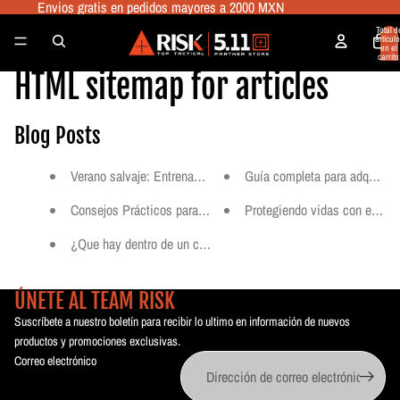
Envios gratis en pedidos mayores a 2000 MXN
Total d
artículo
en el
carrito
0
HTML sitemap for articles
Blog Posts
Verano salvaje: Entrenamiento táctico y outdoor con 5.11
Guía completa para adquirir u
Consejos Prácticos para la Vida Útil de tu Chaleco Blindado Mi
Protegiendo vidas con estilo
¿Que hay dentro de un chaleco blindado?
ÚNETE AL TEAM RISK
Suscríbete a nuestro boletín para recibir lo ultimo en información de nuevos
productos y promociones exclusivas.
Correo electrónico