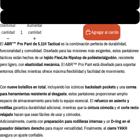
30
32
Disminuir
Aumentar
cantidad
cantidad
Agregar al carrito
El
ABR™ Pro Pant de 5.11® Tactical
es la combinación perfecta de durabilidad,
funcionalidad y comodidad. Diseñado para las misiones más exigentes, estos pantalones
tácticos están hechos de un
tejido FlexLite Ripstop de poliéster/algodón
, resistente
pero ligero, con
elasticidad mecánica
. El ABR™ Pro Pant está diseñado para soportar
entornos difíciles mientras ofrece máxima flexibilidad y facilidad de movimiento.
Con
nueve bolsillos en total
, incluyendo los icónicos
backslash pockets
y una
correa
para herramientas resistente al desgaste
, estos pantalones proporcionan amplio
espacio de almacenamiento para todo tu equipo esencial. El
refuerzo en asiento y
rodillas
garantiza durabilidad adicional, mientras que la
cintura cómoda
y el
corte recto
relajado
hacen que sean fáciles de usar y cómodos.
Adicionalmente, cuenta con
preparación para rodilleras internas
y un
D-ring en el
pasador delantero derecho
para mayor versatilidad. Finalmente, el
cierre YKK®
asegura un ajuste confiable.