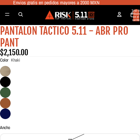
Envios gratis en pedidos mayores a 2000 MXN
Total d
artículo
en el
carrito
0
PANTALON TACTICO 5.11 - ABR PRO
Abrir
Abrir
Abrir
Abrir
Abrir
Abrir
imagen
imagen
imagen
imagen
imagen
imagen
PANT
a
a
a
a
a
a
pantalla
pantalla
pantalla
pantalla
pantalla
pantalla
$2,150.00
completa
completa
completa
completa
completa
completa
Color
Khaki
Ancho