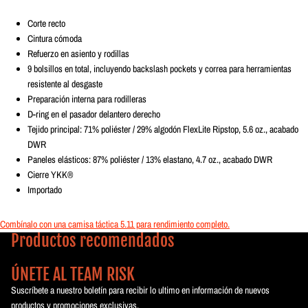
Corte recto
Cintura cómoda
Refuerzo en asiento y rodillas
9 bolsillos en total, incluyendo backslash pockets y correa para herramientas
resistente al desgaste
Preparación interna para rodilleras
D-ring en el pasador delantero derecho
Tejido principal: 71% poliéster / 29% algodón FlexLite Ripstop, 5.6 oz., acabado
DWR
Paneles elásticos: 87% poliéster / 13% elastano, 4.7 oz., acabado DWR
Cierre YKK®
Importado
Combínalo con una camisa táctica 5.11 para rendimiento completo.
Productos recomendados
ÚNETE AL TEAM RISK
Suscríbete a nuestro boletín para recibir lo ultimo en información de nuevos
productos y promociones exclusivas.